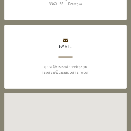
3360 185 - Penacova
EMAIL
geral@casasnoterreiro.com
reservas@casasnoterreiro.com