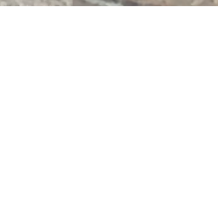
Sobre Nós
A
s
Casas no Terreiro - Turismo em Espaço Rural
é um
empreendimento turístico inaugurado em maio de 2015.
Inicialmente composto por 3 casas de habitação ("Casa
do Forno", "Casa da Avó" e "Casa da Tia"), em agosto de
2018 juntamos mais duas ("Casa do Alto A" e "Casa do
Alto B"). Todas elas são independentes, possuindo